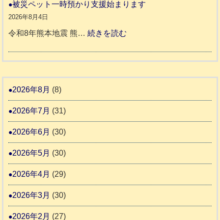
和
被災ペット一時預かり支援始まります
氷
市
同
８
2026年8月4日
川
宇
伴
年
:
令和8年熊本地震 熊…
続きを読む
町
土
老
熊
被
5
市
人
本
災
リ
ホ
地
ペ
ッ
ー
震
ッ
2026年8月
(8)
キ
ム
ト
ー
日
2026年7月
(31)
支
一
さ
記
援
時
2026年6月
(30)
ん
1
活
預
4
6
2026年5月
(30)
動
か
4
報
り
2026年4月
(29)
告
支
3
2026年3月
(30)
援
始
2026年2月
(27)