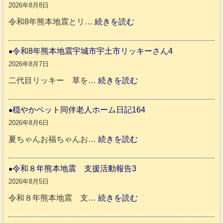
2026年8月8日
:
令和8年熊本地震とリ…
続きを読む
令
和
令和8年熊本地震宇城市宇土市リッキーさん4
8
2026年8月7日
年
:
二代目リッキー 草を…
続きを読む
熊
令
本
和
穏やかペット同伴老人ホーム日記164
地
8
2026年8月6日
震
年
:
夏ちゃんお福ちゃんお…
続きを読む
支
熊
穏
援
本
や
令和８年熊本地震 支援活動報告3
八
地
か
2026年8月5日
代
震
ペ
:
令和８年熊本地震 支…
続きを読む
市
宇
ッ
令
城
ト