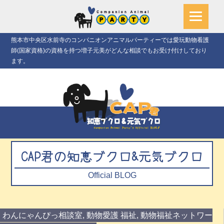
熊本市中央区水前寺のコンパニオンアニマルパーティーでは愛玩動物看護
師(国家資格)の資格を持つ増子元美がどんな相談でもお受け付けしており
ます。
CAP君の知恵ブクロ&元気ブクロ
Official BLOG
わんにゃんぴっ相談室
,
動物愛護 福祉
,
動物福祉ネットワー