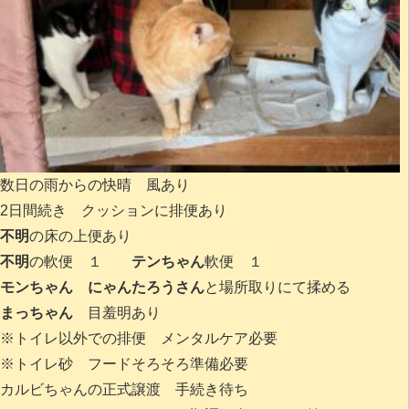
数日の雨からの快晴 風あり
2日間続き クッションに排便あり
不明
の床の上便あり
不明
の軟便 １
テンちゃん
軟便 １
モンちゃん にゃんたろうさん
と場所取りにて揉める
まっちゃん
目羞明あり
※トイレ以外での排便 メンタルケア必要
※トイレ砂 フードそろそろ準備必要
カルビちゃんの正式譲渡 手続き待ち