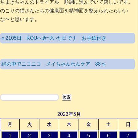
ちまきちゃんのトライアル 順調に進んでいて嬉しいです。
のこりの猫さんたちの健康面を精神面を整えられたらいい
な〜と思います。
« 2105日 KOUへ近づいた日です お手紙付き
緑の中でニコニコ メイちゃんわんケア 88 »
検索
検索
2023年5月
月
火
水
木
金
土
日
1
2
3
4
5
6
7