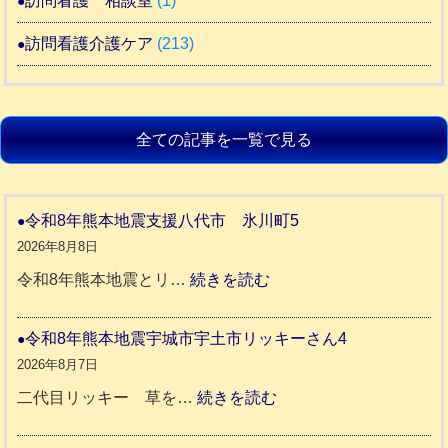
訪問看護 相談室
(1)
訪問看護介護ケア
(213)
全ての記事を一覧で見る
令和8年熊本地震支援八代市 氷川町5
2026年8月8日
:
令和8年熊本地震とリ…
続きを読む
令
和
令和8年熊本地震宇城市宇土市リッキーさん4
8
2026年8月7日
年
:
二代目リッキー 草を…
続きを読む
熊
令
本