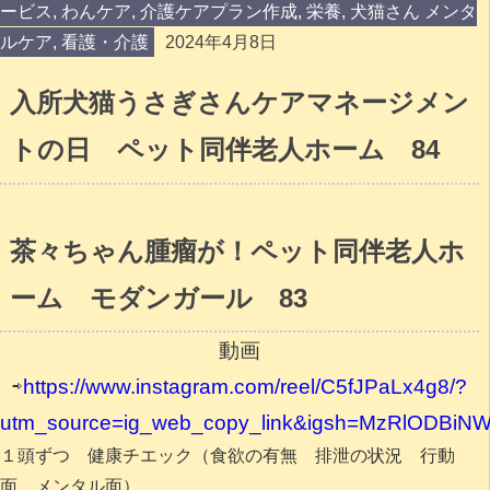
ービス
,
わんケア
,
介護ケアプラン作成
,
栄養
,
犬猫さん メンタ
ルケア
,
看護・介護
2024年4月8日
入所犬猫うさぎさんケアマネージメン
トの日 ペット同伴老人ホーム 84
茶々ちゃん腫瘤が！ペット同伴老人ホ
ーム モダンガール 83
動画
⇨
https://www.instagram.com/reel/C5fJPaLx4g8/?
utm_source=ig_web_copy_link&igsh=MzRlODBiN
１頭ずつ 健康チエック（食欲の有無 排泄の状況 行動
面 メンタル面）