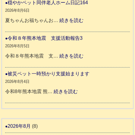
和
穏やかペット同伴老人ホーム日記164
地
8
2026年8月6日
震
年
:
夏ちゃんお福ちゃんお…
続きを読む
支
熊
穏
援
本
や
令和８年熊本地震 支援活動報告3
八
地
か
2026年8月5日
代
震
ペ
:
令和８年熊本地震 支…
続きを読む
市
宇
ッ
令
城
ト
和
被災ペット一時預かり支援始まります
氷
市
同
８
2026年8月4日
川
宇
伴
年
:
令和8年熊本地震 熊…
続きを読む
町
土
老
熊
被
5
市
人
本
災
リ
ホ
地
ペ
ッ
ー
震
ッ
2026年8月
(8)
キ
ム
ト