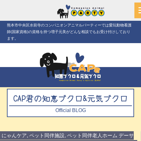
熊本市中央区水前寺のコンパニオンアニマルパーティーでは愛玩動物看護
師(国家資格)の資格を持つ増子元美がどんな相談でもお受け付けしており
ます。
CAP君の知恵ブクロ&元気ブクロ
Official BLOG
にゃんケア
,
ペット同伴施設
,
ペット同伴老人ホーム デーサ