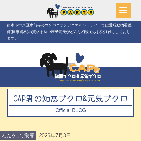
熊本市中央区水前寺のコンパニオンアニマルパーティーでは愛玩動物看護
師(国家資格)の資格を持つ増子元美がどんな相談でもお受け付けしており
ます。
CAP君の知恵ブクロ&元気ブクロ
Official BLOG
わんケア
,
栄養
2026年7月3日