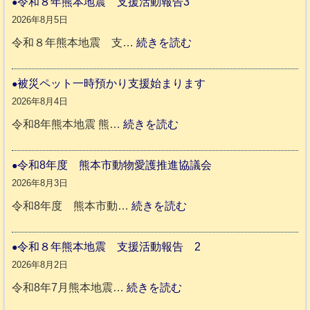
令和８年熊本地震 支援活動報告3
か
2026年8月5日
ペ
:
令和８年熊本地震 支…
続きを読む
ッ
令
ト
和
被災ペット一時預かり支援始まります
同
８
2026年8月4日
伴
年
:
令和8年熊本地震 熊…
続きを読む
老
熊
被
人
本
災
令和8年度 熊本市動物愛護推進協議会
ホ
地
ペ
2026年8月3日
ー
震
ッ
:
令和8年度 熊本市動…
続きを読む
ム
ト
令
日
支
一
和
令和８年熊本地震 支援活動報告 2
記
援
時
8
2026年8月2日
1
活
預
年
:
令和8年7月熊本地震…
続きを読む
6
動
か
度
令
4