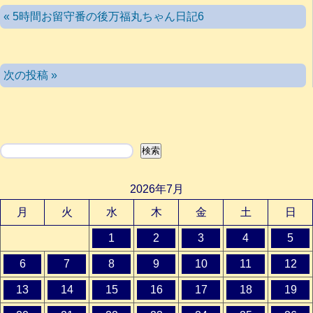
« 5時間お留守番の後万福丸ちゃん日記6
次の投稿 »
検索
検索
2026年7月
月
火
水
木
金
土
日
1
2
3
4
5
6
7
8
9
10
11
12
13
14
15
16
17
18
19