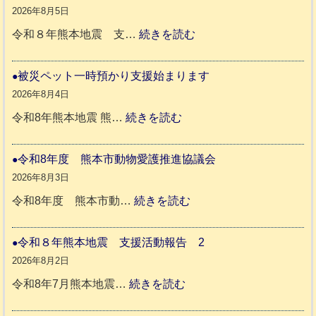
か
2026年8月5日
ペ
:
令和８年熊本地震 支…
続きを読む
ッ
令
ト
和
被災ペット一時預かり支援始まります
同
８
2026年8月4日
伴
年
:
令和8年熊本地震 熊…
続きを読む
老
熊
被
人
本
災
令和8年度 熊本市動物愛護推進協議会
ホ
地
ペ
2026年8月3日
ー
震
ッ
:
令和8年度 熊本市動…
続きを読む
ム
ト
令
日
支
一
和
令和８年熊本地震 支援活動報告 2
記
援
時
8
2026年8月2日
1
活
預
年
:
令和8年7月熊本地震…
続きを読む
6
動
か
度
令
4
報
り