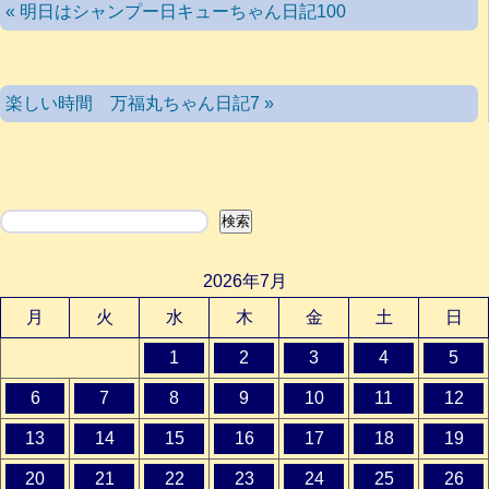
« 明日はシャンプー日キューちゃん日記100
楽しい時間 万福丸ちゃん日記7 »
検索
検索
2026年7月
月
火
水
木
金
土
日
1
2
3
4
5
6
7
8
9
10
11
12
13
14
15
16
17
18
19
20
21
22
23
24
25
26