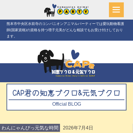
熊本市中央区水前寺のコンパニオンアニマルパーティーでは愛玩動物看護
師(国家資格)の資格を持つ増子元美がどんな相談でもお受け付けしており
ます。
CAP君の知恵ブクロ&元気ブクロ
Official BLOG
わんにゃんぴっ元気な時間
2026年7月4日